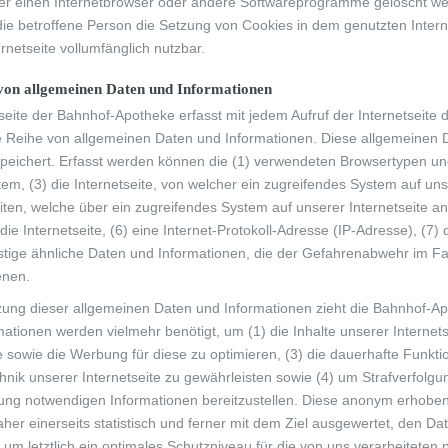
ber einen Internetbrowser oder andere Softwareprogramme gelöscht werd
 die betroffene Person die Setzung von Cookies in dem genutzten Inter
rnetseite vollumfänglich nutzbar.
von allgemeinen Daten und Informationen
tseite der Bahnhof-Apotheke erfasst mit jedem Aufruf der Internetseite 
 Reihe von allgemeinen Daten und Informationen. Diese allgemeinen D
peichert. Erfasst werden können die (1) verwendeten Browsertypen u
tem, (3) die Internetseite, von welcher ein zugreifendes System auf uns
ten, welche über ein zugreifendes System auf unserer Internetseite a
 die Internetseite, (6) eine Internet-Protokoll-Adresse (IP-Adresse), (
stige ähnliche Daten und Informationen, die der Gefahrenabwehr im Fal
enen.
zung dieser allgemeinen Daten und Informationen zieht die Bahnhof-Ap
ationen werden vielmehr benötigt, um (1) die Inhalte unserer Internetse
te sowie die Werbung für diese zu optimieren, (3) die dauerhafte Funkt
hnik unserer Internetseite zu gewährleisten sowie (4) um Strafverfolgu
gung notwendigen Informationen bereitzustellen. Diese anonym erhob
her einerseits statistisch und ferner mit dem Ziel ausgewertet, den 
 um letztlich ein optimales Schutzniveau für die von uns verarbeitet