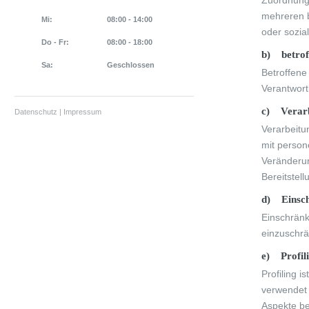
Zuordnung
mehreren b
Mi:
08:00 - 14:00
oder sozial
Do - Fr:
08:00 - 18:00
b) betrof
Sa:
Geschlossen
Betroffene
Verantwort
c) Verar
Datenschutz
|
Impressum
Verarbeitu
mit person
Veränderun
Bereitstel
d) Einsch
Einschränk
einzuschr
e) Profil
Profiling 
verwendet 
Aspekte bez