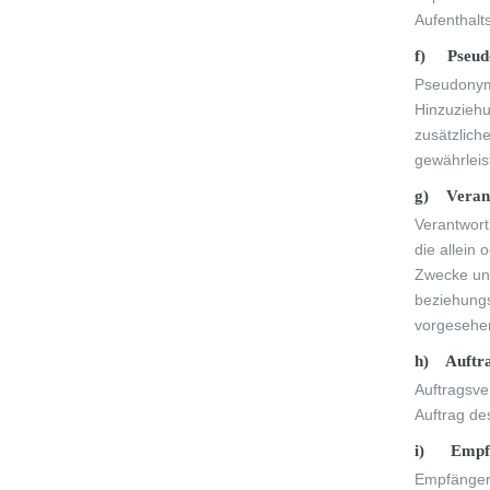
Aufenthalt
f) Pseud
Pseudonymi
Hinzuziehu
zusätzlich
gewährleis
g) Verant
Verantwortl
die allein
Zwecke und
beziehungs
vorgesehe
h) Auftra
Auftragsve
Auftrag de
i) Empf
Empfänger 