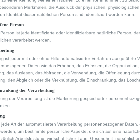
 zu einer Kennung wie einem Namen, zu einer Kennnummer, zu Stando
esonderen Merkmalen, die Ausdruck der physischen, physiologischen, g
en Identität dieser natürlichen Person sind, identifiziert werden kann.
fene Person
 Person ist jede identifizierte oder identifizierbare natürliche Person
lichen verarbeitet werden.
beitung
ng ist jeder mit oder ohne Hilfe automatisierter Verfahren ausgeführ
enbezogenen Daten wie das Erheben, das Erfassen, die Organisation,
g, das Auslesen, das Abfragen, die Verwendung, die Offenlegung durc
lung, den Abgleich oder die Verknüpfung, die Einschränkung, das Lösch
ränkung der Verarbeitung
ung der Verarbeitung ist die Markierung gespeicherter personenbezoge
änken.
ing
ist jede Art der automatisierten Verarbeitung personenbezogener Daten
werden, um bestimmte persönliche Aspekte, die sich auf eine natürli
üglich Arbeitsleistung, wirtschaftlicher Lage, Gesundheit, persönlicher