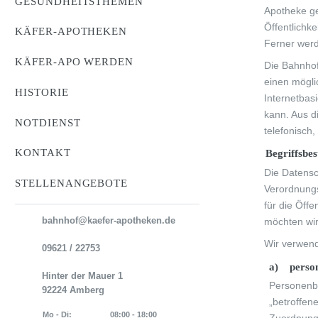
GESUNDHEITSTHEMEN
Apotheke ge
Öffentlichk
KÄFER-APOTHEKEN
Ferner werd
KÄFER-APO WERDEN
Die Bahnhof
einen mögli
HISTORIE
Internetbas
kann. Aus d
NOTDIENST
telefonisch,
Begriffsbe
KONTAKT
Die Datensc
STELLENANGEBOTE
Verordnung
für die Öff
möchten wir
bahnhof@kaefer-apotheken.de
Wir verwend
09621 / 22753
a) perso
Hinter der Mauer 1
Personenbe
92224 Amberg
„betroffene
Mo - Di:
08:00 - 18:00