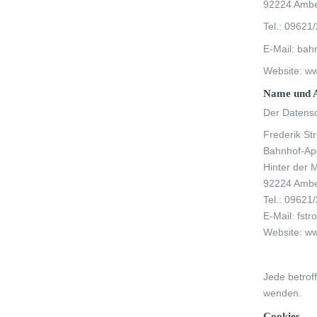
92224 Amb
Tel.: 09621
E-Mail: ba
Website: w
Name und A
Der Datensc
Frederik Str
Bahnhof-Ap
Hinter der 
92224 Amb
Tel.: 09621
E-Mail: fst
Website: w
Jede betrof
wenden.
Cookies