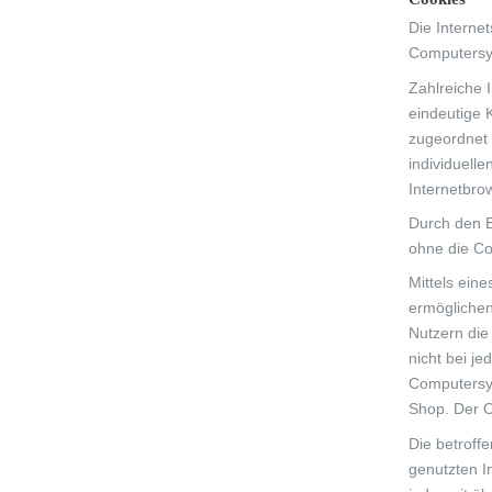
Die Interne
Computersy
Zahlreiche 
eindeutige 
zugeordnet 
individuell
Internetbro
Durch den E
ohne die Co
Mittels ein
ermöglichen
Nutzern die
nicht bei j
Computersys
Shop. Der O
Die betroff
genutzten I