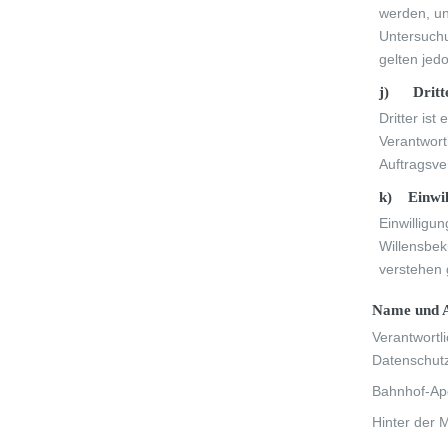
werden, un
Untersuchu
gelten jed
j) Dritt
Dritter is
Verantwort
Auftragsve
k) Einwil
Einwilligu
Willensbek
verstehen 
Name und An
Verantwortl
Datenschutz
Bahnhof-Ap
Hinter der 