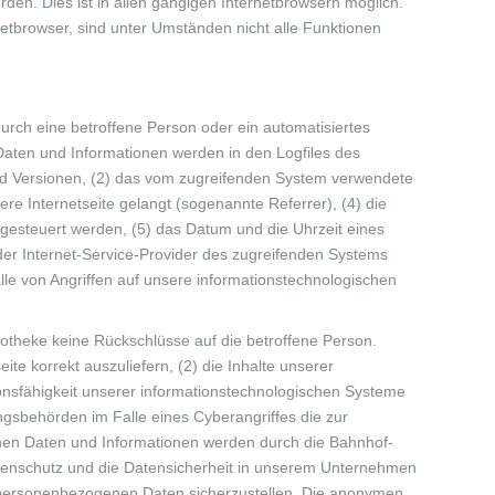
en. Dies ist in allen gängigen Internetbrowsern möglich.
netbrowser, sind unter Umständen nicht alle Funktionen
durch eine betroffene Person oder ein automatisiertes
aten und Informationen werden in den Logfiles des
nd Versionen, (2) das vom zugreifenden System verwendete
ere Internetseite gelangt (sogenannte Referrer), (4) die
ngesteuert werden, (5) das Datum und die Uhrzeit eines
7) der Internet-Service-Provider des zugreifenden Systems
le von Angriffen auf unsere informationstechnologischen
otheke keine Rückschlüsse auf die betroffene Person.
ite korrekt auszuliefern, (2) die Inhalte unserer
ionsfähigkeit unserer informationstechnologischen Systeme
ngsbehörden im Falle eines Cyberangriffes die zur
enen Daten und Informationen werden durch die Bahnhof-
Datenschutz und die Datensicherheit in unserem Unternehmen
en personenbezogenen Daten sicherzustellen. Die anonymen