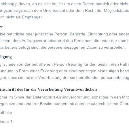
abhängig davon, ob es sich bei ihr um einen Dritten handelt oder nic
ngsauftrags nach dem Unionsrecht oder dem Recht der Mitgliedstaat
och nicht als Empfänger.
er
t eine natürliche oder juristische Person, Behörde, Einrichtung oder an
lichen, dem Auftragsverarbeiter und den Personen, die unter der unmi
rarbeiters befugt sind, die personenbezogenen Daten zu verarbeiten.
ligung
ng ist jede von der betroffenen Person freiwillig für den bestimmten Fa
undung in Form einer Erklärung oder einer sonstigen eindeutigen best
gibt, dass sie mit der Verarbeitung der sie betreffenden personenbezo
schrift des für die Verarbeitung Verantwortlichen
icher im Sinne der Datenschutz-Grundverordnung, sonstiger in den Mit
gesetze und anderer Bestimmungen mit datenschutzrechtlichem Charak
otheke
Mauer 1