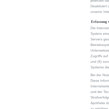
jederzeit ü
Deaktiviert
unserer Inte
Erfassung 
Die Interne
System eine
Servers ges
Betriebssys
Unterwebsei
Zugriffs auf
und (8) son
Systeme di
Bei der Nut
Diese Inform
Internetsei
und der Tec
Strafverfol
Apotheke da
zu erhöhen,